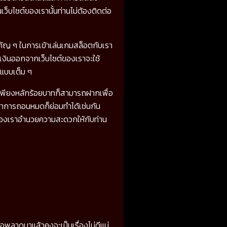
ว็บไซต์ของเรานั้นท่านไม่ต้องติดต่อ
ัญ ๆ ในการเข้าเล่นเกมสล็อตกับเรา
นเงินออกจากเว็บไซต์ของเราจะใช้
้แบบเต็ม ๆ
นเพียงหลักร้อยบาทก็สามารถฝากเพื่อ
ารทำการถอนหมดก็ย่อมทำได้เช่นกัน
์ของเราอำนวยความสะดวกให้กับท่าน
พลาดมาแล้วคงจะเป็นเรื่องไม่ดีแน่