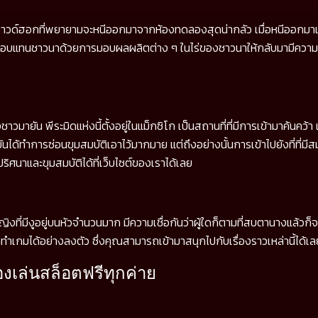
าวด์ฮอกที่พยายามจะหนีออกมาจากห้องทดลองสุดน่ากลัว เมื่อหนีออกมาแล้ว
ำการตอบแทนชาวนาด้วยการมอบผลผลิตต่าง ๆ ในไร่ของชาวนาให้กลับมามีความ
มายัน พีระมิดแห่งนี้ตั้งอยู่ในแม็กซิโก เป็นสถานที่ที่มีการเข้ามาค้นคว
้ทำการซ่อนขุมสมบัติเอาไว้มากมาย แต่ถึงอย่างนั้นการเข้าไปยังที่ที่มีสมบัต
ิศนาและขุมสมบัติได้ที่เว็บไซต์ของเราได้เลย
งที่มีงูอยู่บนหัวจำนวนมาก มีความเชื่อกันว่าผู้ใดก็ตามที่สบตานางแล้วก
เกมได้อย่างลงตัว ซึ่งคุณสามารถเข้ามาสนุกไปกับเรื่องราวเหล่านี้ได้เลย
องเล่นสล็อตฟรีทุกค่าย