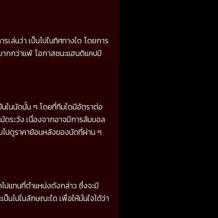
เล่นว่า เป็นไปในทิศทางใด โดยการ
ชนะมากกว่าแพ้ โอกาสชนะแฮนดิแคปมี
นในนัดนั้น ๆ โดยที่ทีมใดมีอัตราต่อ
มัดระวัง เนื่องจากอาจมีการล้มบอล
ับไปดูราคาย้อนหลังของนัดที่ผ่าน ๆ
ปแทนที่ตำแหน่งดังกล่าว ซึ่งจะมี
นไปในลักษณะใด เพื่อให้มั่นใจได้ว่า