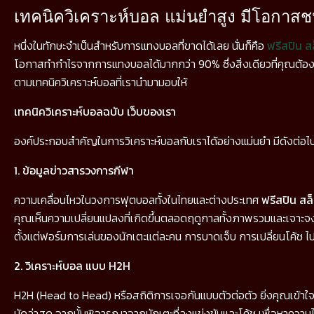
เทคนิควิเคราะห์บอล แม่นยำสูง มีโอกาส
หนึ่งในทักษะจำเป็นสำหรับการแทงบอลที่ขาดได้เลย นั่นก็คือ
ฟรีสปิน ส
โอกาสทำกำไรจากการแทงบอลได้มากกว่า 90% ซึ่งสิ่งเดียวที่คุณต้องแลก
ตามเทคนิควิเคราะห์บอลที่เรานำมามอบให้
เทคนิควิเคราะห์บอลฉบับ
เว็บของเรา
องค์ประกอบสำคัญในการวิเคราะห์บอลกับเราได้อย่างแม่นยำ มีดังต่อไปน
1.
ข้อมูลข่าวสารวงการกีฬา
ความเคลื่อนไหวในวงการฟุตบอลทั้งในไทยและต่างประเทศ
ฟรีสปิน สล
คุณเห็นความเปลี่ยนแปลงที่เกิดขึ้นตลอดฤดูกาลทั้งภาพรวมและเจาะจงที
ตั้งแต่ฟอร์มการเล่นของนักเตะแต่ละคน การบาดเจ็บ การเปลี่ยนโค้ช ไ
2.
วิเคราะห์บอล
แบบ
H2H
H2H (Head to Head) หรือสถิติการเจอกันแบบตัวต่อตัว ยิ่งคุณเข้า
นัดล่าสุด จากนั้นพิจารณาจากนักเตะที่ลงแข่งขันและโค้ช เพื่อหาความไ